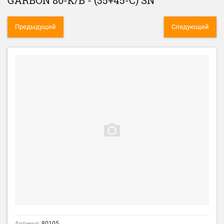
GARBON 80-K/B - (35+45-C) SN
Предыдущий
Следующий
Артикул:
80105