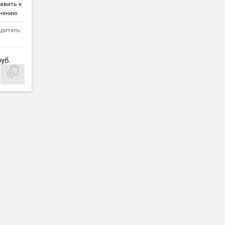
авить к
нению
дитель:
уб.